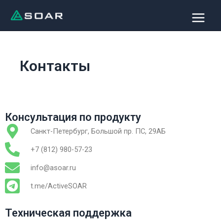
Перейти
Main
к
Menu
содержимому
Контакты
Консультация по продукту
Санкт-Петербург, Большой пр. ПC, 29АБ
+7 (812) 980-57-23
info@asoar.ru
t.me/ActiveSOAR
Техническая поддержка