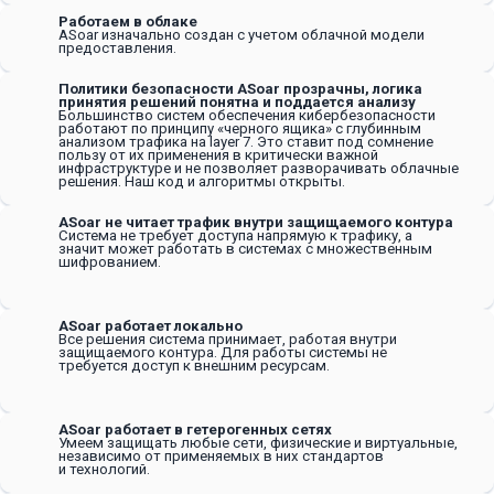
Работаем в облаке
ASoar изначально создан с учетом облачной модели
предоставления.
Политики безопасности ASoar прозрачны, логика
принятия решений понятна и поддается анализу
Большинство систем обеспечения кибербезопасности
работают по принципу «черного ящика» с глубинным
анализом трафика на layer 7. Это ставит под сомнение
пользу от их применения в критически важной
инфраструктуре и не позволяет разворачивать облачные
решения. Наш код и алгоритмы открыты.
ASoar не читает трафик внутри защищаемого контура
Система не требует доступа напрямую к трафику, а
значит может работать в системах с множественным
шифрованием.
ASoar работает локально
Все решения система принимает, работая внутри
защищаемого контура. Для работы системы не
требуется доступ к внешним ресурсам.
ASoar работает в гетерогенных сетях
Умеем защищать любые сети, физические и виртуальные,
независимо от применяемых в них стандартов
и технологий.