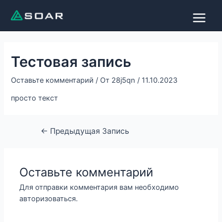
Перейти
Навигация
Main
к
по
Menu
содержимому
записям
Тестовая запись
Оставьте комментарий
/ От
28j5qn
/
11.10.2023
просто текст
←
Предыдущая Запись
Оставьте комментарий
Для отправки комментария вам необходимо
авторизоваться
.